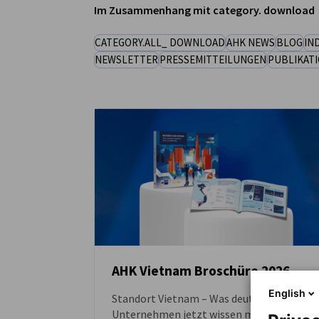
Im Zusammenhang mit category. download
Vietnam
CATEGORY.ALL_ DOWNLOAD
AHK NEWS
BLOG
IN
NEWSLETTER
PRESSEMITTEILUNGEN
PUBLIKAT
AHK Vietnam Broschüre 2026
English
Standort Vietnam – Was deutsche
DOWNLOAD
Unternehmen jetzt wissen müssen: Jetzt