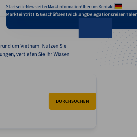
Startseite
Newsletter
Marktinformation
Über uns
Kontakt
Regional
Markteintritt & Geschäftsentwicklung
Delegationsreisen
Talen
n rund um Vietnam. Nutzen Sie
Suche
ungen, vertiefen Sie Ihr Wissen
DURCHSUCHEN