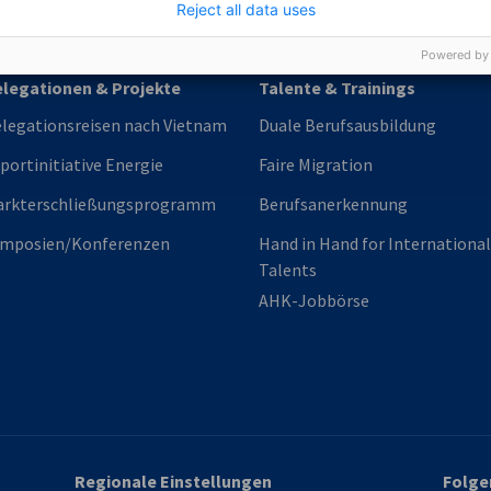
Reject all data uses
Powered by
legationen & Projekte
Talente & Trainings
legationsreisen nach Vietnam
Duale Berufsausbildung
portinitiative Energie
Faire Migration
arkterschließungsprogramm
Berufsanerkennung
ymposien/Konferenzen
Hand in Hand for International
Talents
AHK-Jobbörse
Regionale Einstellungen
Folge