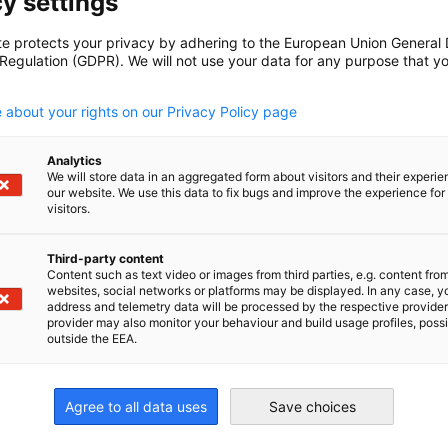
y settings
INDUSTRIE PUBLIKATIONEN
te protects your privacy by adhering to the European Union General
LÄNDER INFORMATIONEN
 Regulation (GDPR). We will not use your data for any purpose that y
MARKT-INFORMATIONEN
.
 about your rights on our Privacy Policy page
Analytics
We will store data in an aggregated form about visitors and their experi
our website. We use this data to fix bugs and improve the experience for 
visitors.
Hier herunterladen
Third-party content
Content such as text video or images from third parties, e.g. content fro
websites, social networks or platforms may be displayed. In any case, y
address and telemetry data will be processed by the respective provider
provider may also monitor your behaviour and build usage profiles, poss
outside the EEA.
irtschaft und Energie
Industrie- und Handelskammer
Industrie- und Handelskammer
AHK.de
Germany Trade & In
Agree to all data uses
Save choices