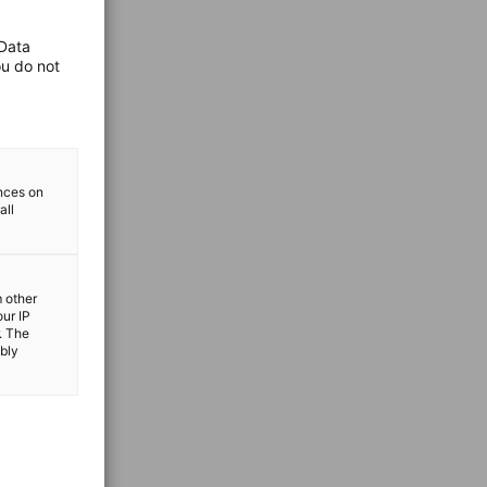
 Data
ou do not
ences on
all
m other
our IP
. The
ibly
vest