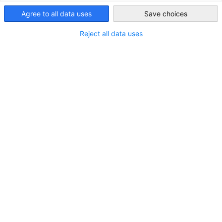
Agree to all data uses
Save choices
Vietnam
Reject all data uses
Im Zusammenhang mit Downloads
ALLE DOWNLOADS
INDUSTRIE PUBLIKATIONEN
LÄNDER INFORMA
AHK Vietnam Broschüre 2026