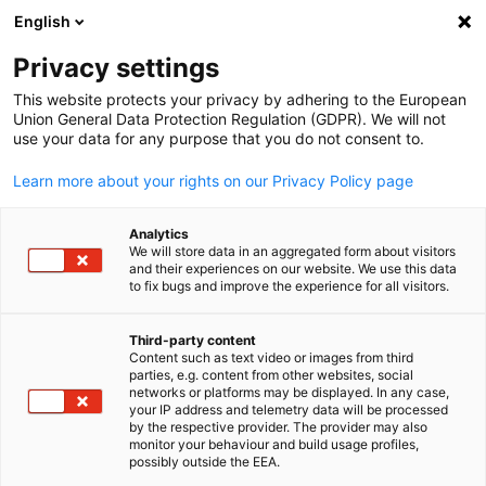
English
Suche öffnen
Navi
Ein
Info Hub:
Downloads
Privacy settings
This website protects your privacy by adhering to the European
In unserem Info Hub finden Sie aktuelle
Union General Data Protection Regulation (GDPR). We will not
use your data for any purpose that you do not consent to.
Marktinformationen, wissenswerte Einblicke und relevan
Publikationen rund um Vietnam. Nutzen Sie die
Learn more about your rights on our Privacy Policy page
Filteroptionen, um gezielt nach Themen zu suchen, die für
Sie von Interesse sind. Entdecken Sie neue Entwicklungen
Analytics
We will store data in an aggregated form about visitors
vertiefen Sie Ihr Wissen mit unseren Fachpublikationen un
and their experiences on our website. We use this data
to fix bugs and improve the experience for all visitors.
bleiben Sie über wirtschaftliche Trends und Chancen auf
dem Laufenden.
Third-party content
Content such as text video or images from third
parties, e.g. content from other websites, social
German
networks or platforms may be displayed. In any case,
your IP address and telemetry data will be processed
by the respective provider. The provider may also
monitor your behaviour and build usage profiles,
Filter und Sortierung anzeigen
Filteroptionen wurden erfolgreich aktualisiert
possibly outside the EEA.