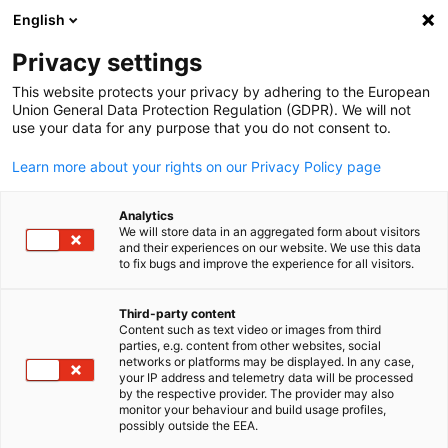
English
Mở tìm kiếm
Mở đ
Đón
Info Hub:
Tin Tức
Privacy settings
This website protects your privacy by adhering to the European
Tại Info Hub, bạn sẽ tìm thấy thông tin thị trường cập nhậ
Union General Data Protection Regulation (GDPR). We will not
use your data for any purpose that you do not consent to.
những phân tích chuyên sâu và các ấn phẩm liên quan đến
Việt Nam. Hãy sử dụng bộ lọc để tìm kiếm các chủ đề bạn
Learn more about your rights on our Privacy Policy page
quan tâm. Khám phá những diễn biến mới nhất, nâng cao
kiến thức thông qua các ấn phẩm chuyên ngành và theo d
Analytics
We will store data in an aggregated form about visitors
các xu hướng cũng như cơ hội kinh tế.
and their experiences on our website. We use this data
to fix bugs and improve the experience for all visitors.
Third-party content
Content such as text video or images from third
Vietnamese
parties, e.g. content from other websites, social
Hiển thị bộ lọc và sắp xếp
networks or platforms may be displayed. In any case,
Đã cập nhật thành công tùy chọn bộ lọc
your IP address and telemetry data will be processed
by the respective provider. The provider may also
monitor your behaviour and build usage profiles,
possibly outside the EEA.