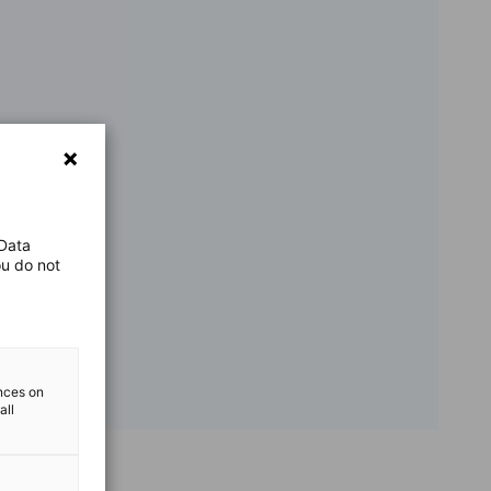
 Data
ou do not
ences on
all