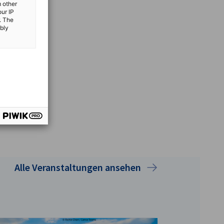
m other
our IP
. The
ibly
Alle Veranstaltungen ansehen