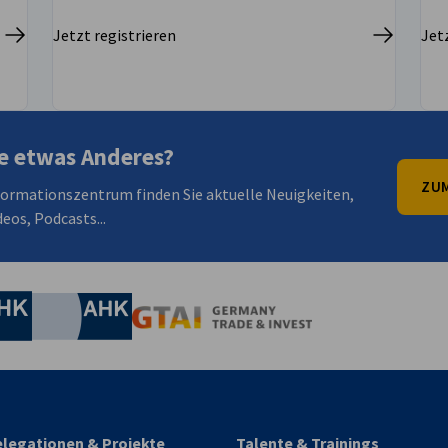
Jetzt registrieren
Jet
e etwas Anderes?
ZUM
formationszentrum finden Sie aktuelle Neuigkeiten,
eos, Podcasts...
irtschaft und Energie
Industrie- und Handelskammer
Industrie- und Handelskammer
AHK.de
Germany Trade & In
legationen & Projekte
Talente & Trainings