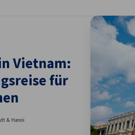
stellungen schließen
in Vietnam:
gsreise für
men
adt & Hanoi