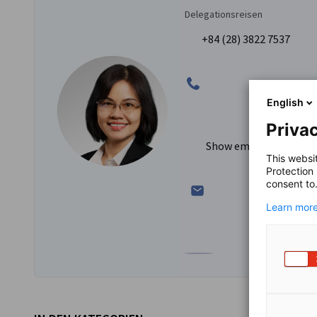
Delegationsreisen
+84 (28) 3822 7537
English
Privac
Show email
This websi
Protection
consent to
Learn more
Zum Profil von Le Thi Hai 