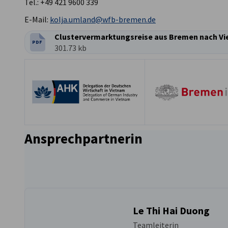
Tel.: +49 421 9600 339
E-Mail:
kolja.umland@wfb-bremen.de
Clustervermarktungsreise aus Bremen nach Vi
PDF
DATEITYP:
Dateigröße:
301.73 kb
Ansprechpartnerin
Le Thi Hai Duong
Teamleiterin