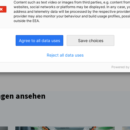
Content such as text video or images from third parties, e.g. content fro
websites, social networks or platforms may be displayed. In any case, y
address and telemetry data will be processed by the respective provider
provider may also monitor your behaviour and build usage profiles, poss
outside the EEA.
Agree to all data uses
Save choices
Reject all data uses
Powered by
en
en
 Xing teilen
Kopiere URL zum Clipboard
ngen ansehen