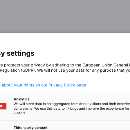
y settings
te protects your privacy by adhering to the European Union General
 Regulation (GDPR). We will not use your data for any purpose that y
.
 about your rights on our Privacy Policy page
Analytics
We will store data in an aggregated form about visitors and their experi
Duong auf der LinkedIn gehen
our website. We use this data to fix bugs and improve the experience for 
visitors.
Third-party content