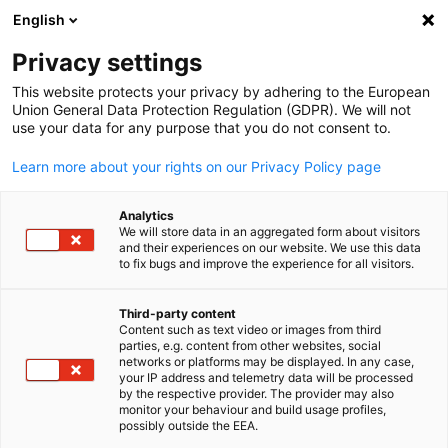
English
Suche öffnen
Navi
Ein
Privacy settings
This website protects your privacy by adhering to the European
Union General Data Protection Regulation (GDPR). We will not
use your data for any purpose that you do not consent to.
Learn more about your rights on our Privacy Policy page
Analytics
We will store data in an aggregated form about visitors
and their experiences on our website. We use this data
to fix bugs and improve the experience for all visitors.
Canva
Event
19/06/2026
Third-party content
Content such as text video or images from third
parties, e.g. content from other websites, social
Beratungstag Vietnam in
German
networks or platforms may be displayed. In any case,
your IP address and telemetry data will be processed
München
by the respective provider. The provider may also
monitor your behaviour and build usage profiles,
possibly outside the EEA.