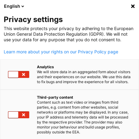
English
Suche öffnen
Navi
Ein
Privacy settings
This website protects your privacy by adhering to the European
Union General Data Protection Regulation (GDPR). We will not
use your data for any purpose that you do not consent to.
Learn more about your rights on our Privacy Policy page
Analytics
We will store data in an aggregated form about visitors
and their experiences on our website. We use this data
to fix bugs and improve the experience for all visitors.
Event
20/11/2026
Third-party content
Geschäftsanbahnung Vietnam
Content such as text video or images from third
parties, e.g. content from other websites, social
German
2026 – Wasserwirtschaft
networks or platforms may be displayed. In any case,
your IP address and telemetry data will be processed
by the respective provider. The provider may also
monitor your behaviour and build usage profiles,
possibly outside the EEA.
16.–20. November 2026 | Hanoi & Ho-Chi-Minh-Stadt