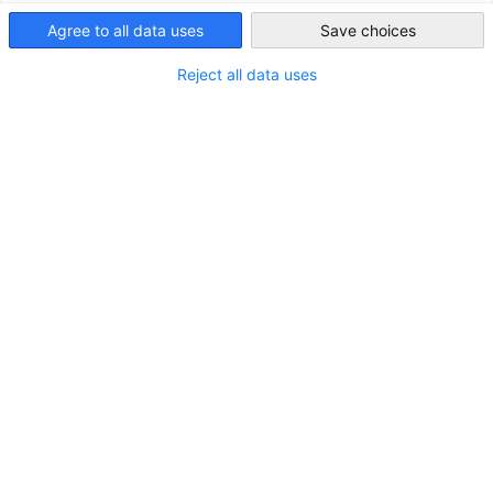
Vietnam zählt zu den dynamischsten Volkswirtschaften
Agree to all data uses
Save choices
Vietnam
Südostasiens und investiert zunehmend in den Ausbau seiner
Wasser- und Abwasserinfrastruktur. Vor dem Hintergrund
Reject all data uses
steigender Urbanisierung, Industrialisierung und wachsender
Umweltanforderungen eröffnen sich für deutsche
Technologieanbieter im Bereich Wasserwirtschaft attraktive
Marktchancen.
Vom
16. bis 20. November 2026
organisiert die
SBS systems
for business solutions GmbH
im Auftrag des
Bundesministeriums für Wirtschaft und Energie
(BMWE)
eine Geschäftsanbahnung nach Vietnam. Das Projekt wird in
Zusammenarbeit mit der
Delegation der Deutschen
Wirtschaft in Vietnam
(AHK Vietnam) sowie dem
German
Water Partnership e.V.
(GWP) durchgeführt.
Die Maßnahme ist Bestandteil des